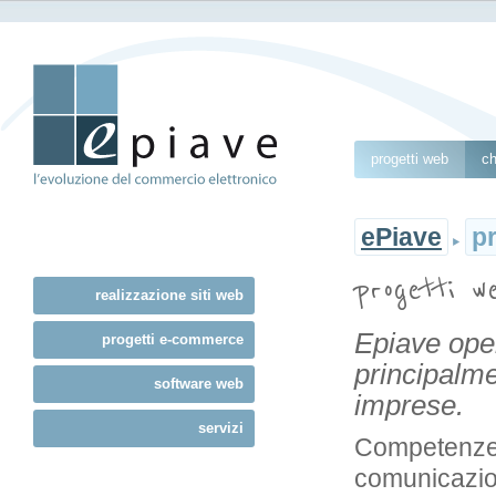
progetti web
ch
ePiave
p
progetti w
realizzazione siti web
Epiave oper
progetti e-commerce
principalme
software web
imprese.
servizi
Competenze t
comunicazio